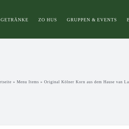
& GETRÄNKE
ZO HUS
GRUPPEN & EVENTS
rtseite
»
Menu Items
»
Original Kölner Korn aus dem Hause van L