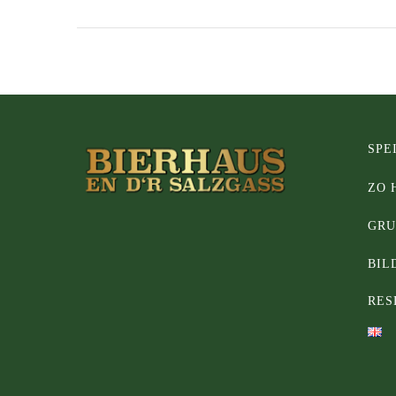
SPE
ZO 
GRU
BIL
RES