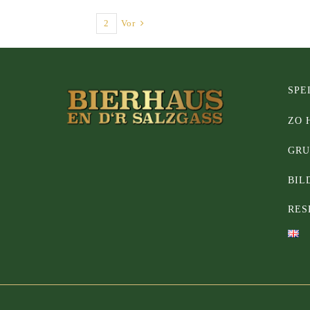
1
2
Vor
SPE
ZO 
GRU
BIL
RES