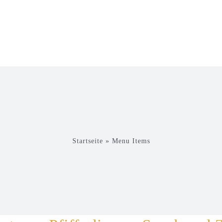
& GETRÄNKE
ZO HUS
GRUPPEN & EVENTS
Startseite
»
Menu Items