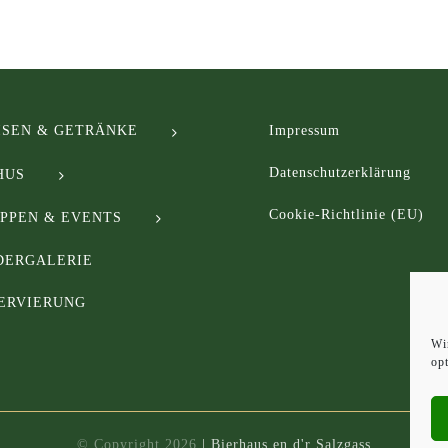
ISEN & GETRÄNKE
Impressum
Datenschutzerklärung
HUS
Cookie-Richtlinie (EU)
PPEN & EVENTS
DERGALERIE
ERVIERUNG
Wi
op
© Copyright
2026
| Bierhaus en d'r Salzgass